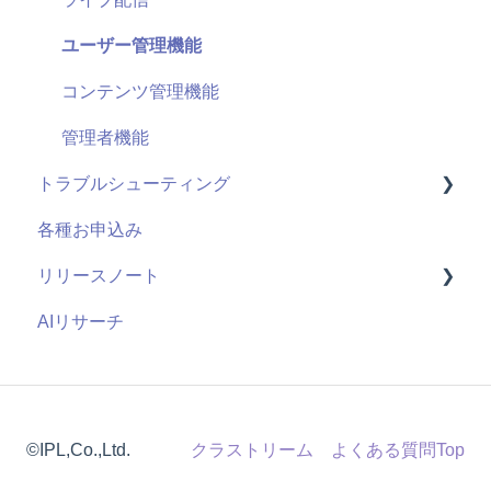
セキュリティ
アンケート機能
お申し込み・導入
ユーザー管理機能
視聴履歴
コンテンツ管理機能
既存の仕組みと連携
管理者機能
トラブルシューティング
課金機能
各種お申込み
視聴ページ
リリースノート
管理サイト
AIリサーチ
2026年度
2025年度
2024年度
©IPL,Co.,Ltd.
クラストリーム よくある質問Top
2023年度