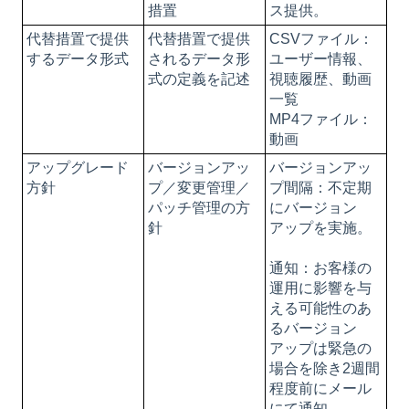
措置
ス提供。
代替措置で提供
代替措置で提供
CSVファイル：
するデータ形式
されるデータ形
ユーザー情報、
式の定義を記述
視聴履歴、動画
一覧
MP4ファイル：
動画
アップグレード
バージョンアッ
バージョンアッ
方針
プ／変更管理／
プ間隔：不定期
パッチ管理の方
にバージョン
針
アップを実施。
通知：お客様の
運用に影響を与
える可能性のあ
るバージョン
アップは緊急の
場合を除き2週間
程度前にメール
にて通知。