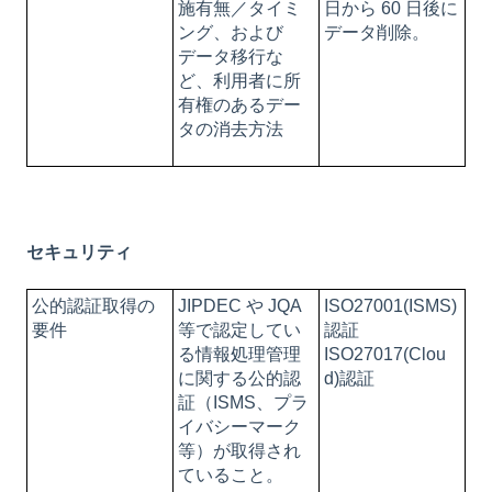
施有無／タイミ
日から 60 日後に
ング、および
データ削除。
データ移行な
ど、利用者に所
有権のあるデー
タの消去方法
セキュリティ
公的認証取得の
JIPDEC や JQA
ISO27001(ISMS)
要件
等で認定してい
認証
る情報処理管理
ISO27017(Clou
に関する公的認
d)認証
証（ISMS、プラ
イバシーマーク
等）が取得され
ていること。