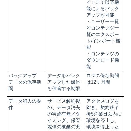
イトにて以下機
能によるバック
アップが可能。
・ユーザー一覧
とコンテンツ一
覧のエクスポー
ト/インポート機
能
・コンテンツの
ダウンロード機
能
バックアップ
データをバック
ログの保存期間
データの保存期
アップした媒体
は12ヶ月間
間
を保管する期限
データ消去の要
サービス解約後
アクセスログを
件
の、データ消去
除き、契約終了
の実施有無／タ
後5営業日以内に
イミング、保管
環境を停止し、
媒体の破棄の実
環境を停止した