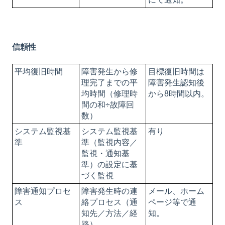
信頼性
平均復旧時間
障害発生から修
目標復旧時間は
理完了までの平
障害発生認知後
均時間（修理時
から8時間以内。
間の和÷故障回
数）
システム監視基
システム監視基
有り
準
準（監視内容／
監視・通知基
準）の設定に基
づく監視
障害通知プロセ
障害発生時の連
メール、ホーム
ス
絡プロセス（通
ページ等で通
知先／方法／経
知。
路）