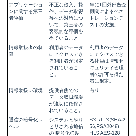
アプリケーショ
不正な侵入、操
年に1回外部審査
ンに関する第三
作、データ取得
機関によるペネ
者評価
等への対策につ
トレーションテ
いて、第三者の
ストの実施。
客観的な評価を
得ていること。
情報取扱者の制
利用者のデータ
利用者のデータ
限
にアクセスでき
にアクセスでき
る利用者が限定
る社員は情報セ
されているこ
キュリティ管理
と。
者の許可を得た
者に限定。
情報取扱い環境
提供者側での
有り
データ取扱環境
が適切に確保さ
れていること。
通信の暗号化レ
システムとやり
SSL/TLS(SHA-2
ベル
とりされる通信
56,RSA2048)
の 暗号化強度。
HLS AES-128