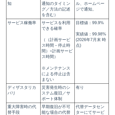
知
通知のタイミン
ル、ホームペー
グ／方法の記述
ジで通知。
を含む）
サービス稼働率
サービスを利用
目標値：99.9%
できる確率
実績値：99.98%
（（計画サービ
(2026年7月末 時
ス時間－停止時
点)
間）÷計画サービ
ス時間）
※メンテナンス
による停止は含
まない
ディザスタリカ
災害発生時のシ
有り
バリ
ステム復旧／サ
ポート体制
重大障害時の代
早期復旧が不可
代替データセン
替手段
能な場合の代替
ターにてサービ