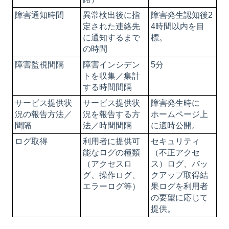
障害通知時間
異常検出後に指
障害発生認知後2
定された連絡先
4時間以内を目
に通知するまで
標。
の時間
障害監視間隔
障害インシデン
5分
トを収集／集計
する時間間隔
サービス提供状
サービス提供状
障害発生時に
況の報告方法／
況を報告する方
ホームページ上
間隔
法／時間間隔
に適時公開。
ログ取得
利用者に提供可
セキュリティ
能なログの種類
（不正アクセ
（アクセスロ
ス）ログ、バッ
グ、操作ログ、
クアップ取得結
エラーログ等）
果ログを利用者
の要望に応じて
提供。