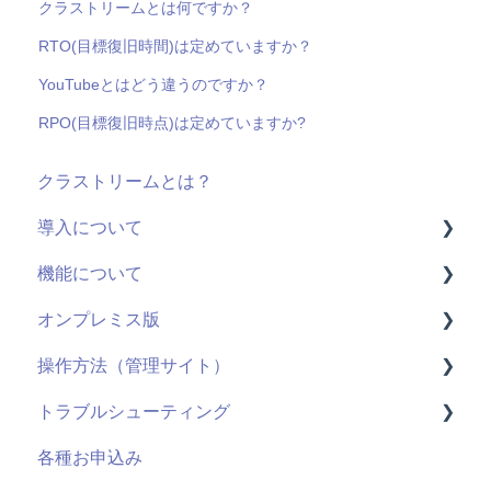
クラストリームとは何ですか？
RTO(目標復旧時間)は定めていますか？
YouTubeとはどう違うのですか？
RPO(目標復旧時点)は定めていますか?
クラストリームとは？
導入について
機能について
料金・プラン
オンプレミス版
機能(導入前)
動画配信
操作方法（管理サイト）
サービス
ライブ配信
全般
トラブルシューティング
導入に向けて
ユーザーID
用語
はじめに
各種お申込み
サポート
管理機能：管理サイト
システム仕様
ライブ配信
視聴ページ