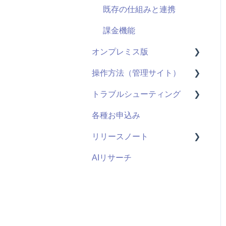
既存の仕組みと連携
課金機能
オンプレミス版
操作方法（管理サイト）
全般
トラブルシューティング
用語
はじめに
各種お申込み
システム仕様
ライブ配信
視聴ページ
リリースノート
お申し込み・導入
ユーザー管理機能
管理サイト
AIリサーチ
コンテンツ管理機能
2026年度
管理者機能
2025年度
2024年度
2023年度