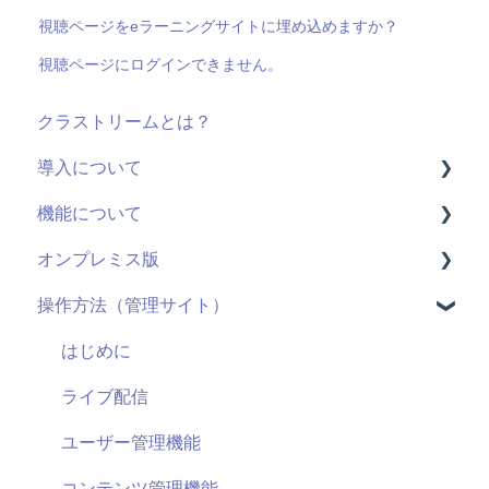
視聴ページをeラーニングサイトに埋め込めますか？
視聴ページにログインできません。
クラストリームとは？
導入について
機能について
料金・プラン
オンプレミス版
機能(導入前)
動画配信
操作方法（管理サイト）
サービス
ライブ配信
全般
導入に向けて
ユーザーID
用語
はじめに
サポート
管理機能：管理サイト
システム仕様
ライブ配信
セキュリティ
アンケート機能
お申し込み・導入
ユーザー管理機能
視聴履歴
コンテンツ管理機能