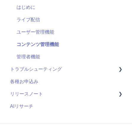
導入に向けて
ユーザーID
用語
はじめに
サポート
管理機能：管理サイト
システム仕様
ライブ配信
セキュリティ
アンケート機能
お申し込み・導入
ユーザー管理機能
視聴履歴
コンテンツ管理機能
既存の仕組みと連携
管理者機能
トラブルシューティング
課金機能
各種お申込み
視聴ページ
リリースノート
管理サイト
AIリサーチ
2026年度
2025年度
2024年度