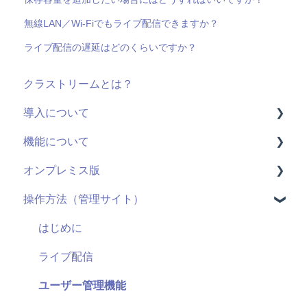
無線LAN／Wi-Fiでもライブ配信できますか？
ライブ配信の遅延はどのくらいですか？
クラストリームとは？
導入について
機能について
料金・プラン
オンプレミス版
機能(導入前)
動画配信
操作方法（管理サイト）
サービス
ライブ配信
全般
導入に向けて
ユーザーID
用語
はじめに
サポート
管理機能：管理サイト
システム仕様
ライブ配信
セキュリティ
アンケート機能
お申し込み・導入
ユーザー管理機能