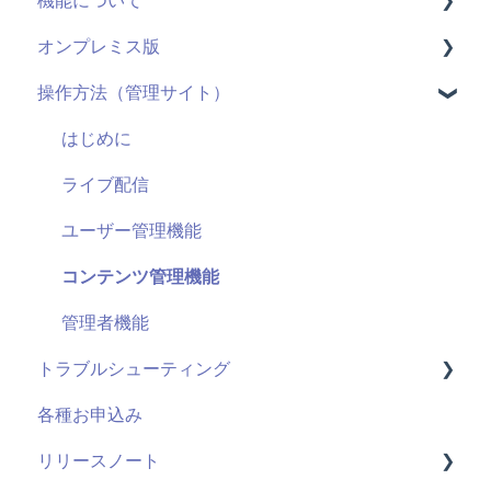
機能について
料金・プラン
オンプレミス版
機能(導入前)
動画配信
操作方法（管理サイト）
サービス
ライブ配信
全般
導入に向けて
ユーザーID
用語
はじめに
サポート
管理機能：管理サイト
システム仕様
ライブ配信
セキュリティ
アンケート機能
お申し込み・導入
ユーザー管理機能
視聴履歴
コンテンツ管理機能
既存の仕組みと連携
管理者機能
トラブルシューティング
課金機能
各種お申込み
視聴ページ
リリースノート
管理サイト