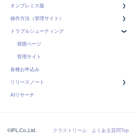
オンプレミス版
機能(導入前)
動画配信
操作方法（管理サイト）
サービス
ライブ配信
全般
トラブルシューティング
導入に向けて
ユーザーID
用語
はじめに
サポート
管理機能：管理サイト
システム仕様
ライブ配信
視聴ページ
セキュリティ
アンケート機能
お申し込み・導入
ユーザー管理機能
管理サイト
各種お申込み
視聴履歴
コンテンツ管理機能
リリースノート
既存の仕組みと連携
管理者機能
AIリサーチ
課金機能
2026年度
2025年度
2024年度
©IPL,Co.,Ltd.
クラストリーム よくある質問Top
2023年度