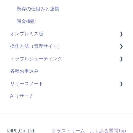
既存の仕組みと連携
課金機能
オンプレミス版
操作方法（管理サイト）
全般
トラブルシューティング
用語
はじめに
各種お申込み
システム仕様
ライブ配信
視聴ページ
リリースノート
お申し込み・導入
ユーザー管理機能
管理サイト
AIリサーチ
コンテンツ管理機能
2026年度
管理者機能
2025年度
2024年度
©IPL,Co.,Ltd.
クラストリーム よくある質問Top