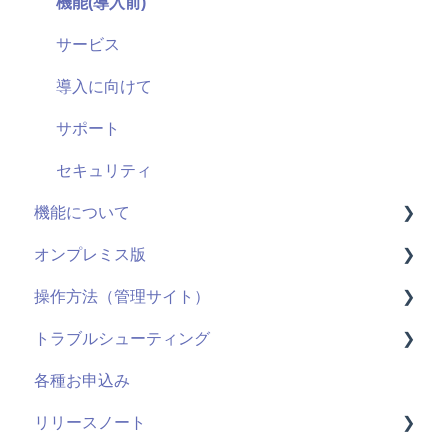
機能(導入前)
サービス
導入に向けて
サポート
セキュリティ
機能について
オンプレミス版
動画配信
操作方法（管理サイト）
ライブ配信
全般
トラブルシューティング
ユーザーID
用語
はじめに
各種お申込み
管理機能：管理サイト
システム仕様
ライブ配信
視聴ページ
リリースノート
アンケート機能
お申し込み・導入
ユーザー管理機能
管理サイト