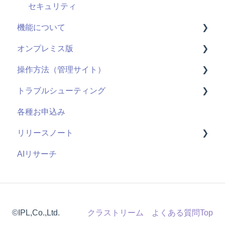
セキュリティ
機能について
オンプレミス版
動画配信
操作方法（管理サイト）
ライブ配信
全般
トラブルシューティング
ユーザーID
用語
はじめに
各種お申込み
管理機能：管理サイト
システム仕様
ライブ配信
視聴ページ
リリースノート
アンケート機能
お申し込み・導入
ユーザー管理機能
管理サイト
AIリサーチ
視聴履歴
コンテンツ管理機能
2026年度
既存の仕組みと連携
管理者機能
2025年度
課金機能
2024年度
©IPL,Co.,Ltd.
クラストリーム よくある質問Top
2023年度