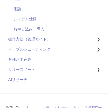
導入に向けて
ユーザーID
用語
サポート
管理機能：管理サイト
システム仕様
セキュリティ
アンケート機能
お申し込み・導入
操作方法（管理サイト）
視聴履歴
トラブルシューティング
既存の仕組みと連携
はじめに
各種お申込み
課金機能
ライブ配信
視聴ページ
リリースノート
ユーザー管理機能
管理サイト
AIリサーチ
コンテンツ管理機能
2026年度
管理者機能
2025年度
2024年度
©IPL,Co.,Ltd.
クラストリーム よくある質問Top