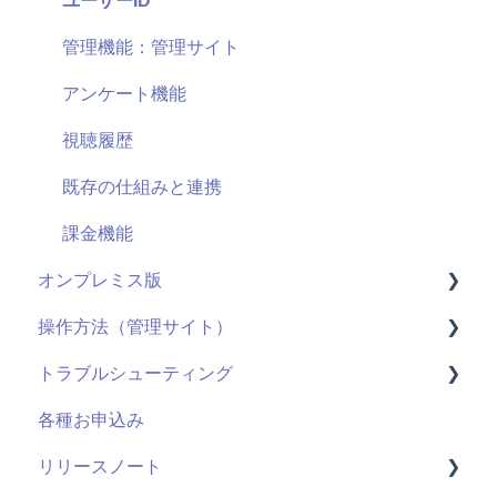
導入に向けて
ユーザーID
サポート
管理機能：管理サイト
セキュリティ
アンケート機能
視聴履歴
既存の仕組みと連携
課金機能
オンプレミス版
操作方法（管理サイト）
全般
トラブルシューティング
用語
はじめに
各種お申込み
システム仕様
ライブ配信
視聴ページ
リリースノート
お申し込み・導入
ユーザー管理機能
管理サイト