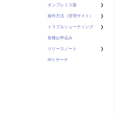
オンプレミス版
動画配信
操作方法（管理サイト）
ライブ配信
全般
トラブルシューティング
ユーザーID
用語
はじめに
各種お申込み
管理機能：管理サイト
システム仕様
ライブ配信
視聴ページ
リリースノート
アンケート機能
お申し込み・導入
ユーザー管理機能
管理サイト
AIリサーチ
視聴履歴
コンテンツ管理機能
2026年度
既存の仕組みと連携
管理者機能
2025年度
課金機能
2024年度
2023年度
2022年度
2021年度