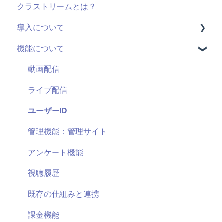
クラストリームとは？
導入について
機能について
料金・プラン
機能(導入前)
動画配信
サービス
ライブ配信
導入に向けて
ユーザーID
サポート
管理機能：管理サイト
セキュリティ
アンケート機能
視聴履歴
既存の仕組みと連携
課金機能