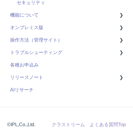
セキュリティ
機能について
オンプレミス版
動画配信
操作方法（管理サイト）
ライブ配信
全般
トラブルシューティング
ユーザーID
用語
はじめに
各種お申込み
管理機能：管理サイト
システム仕様
ライブ配信
視聴ページ
リリースノート
アンケート機能
お申し込み・導入
ユーザー管理機能
管理サイト
AIリサーチ
視聴履歴
コンテンツ管理機能
2026年度
既存の仕組みと連携
管理者機能
2025年度
課金機能
2024年度
©IPL,Co.,Ltd.
クラストリーム よくある質問Top
2023年度