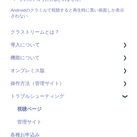
Androidのクラミルで視聴すると再生時に黒い画面しか表示
されない
クラストリームとは？
導入について
機能について
料金・プラン
オンプレミス版
機能(導入前)
動画配信
操作方法（管理サイト）
サービス
ライブ配信
全般
トラブルシューティング
導入に向けて
ユーザーID
用語
はじめに
サポート
管理機能：管理サイト
システム仕様
ライブ配信
視聴ページ
セキュリティ
アンケート機能
お申し込み・導入
ユーザー管理機能
管理サイト
各種お申込み
視聴履歴
コンテンツ管理機能