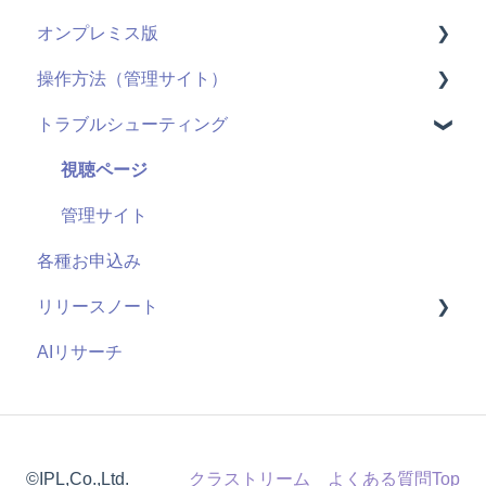
オンプレミス版
機能(導入前)
動画配信
操作方法（管理サイト）
サービス
ライブ配信
全般
トラブルシューティング
導入に向けて
ユーザーID
用語
はじめに
サポート
管理機能：管理サイト
システム仕様
ライブ配信
視聴ページ
セキュリティ
アンケート機能
お申し込み・導入
ユーザー管理機能
管理サイト
各種お申込み
視聴履歴
コンテンツ管理機能
リリースノート
既存の仕組みと連携
管理者機能
AIリサーチ
課金機能
2026年度
2025年度
2024年度
©IPL,Co.,Ltd.
クラストリーム よくある質問Top