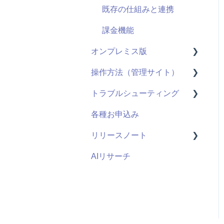
既存の仕組みと連携
課金機能
オンプレミス版
操作方法（管理サイト）
全般
トラブルシューティング
用語
はじめに
各種お申込み
システム仕様
ライブ配信
視聴ページ
リリースノート
お申し込み・導入
ユーザー管理機能
管理サイト
AIリサーチ
コンテンツ管理機能
2026年度
管理者機能
2025年度
2024年度
2023年度