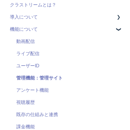
クラストリームとは？
導入について
機能について
料金・プラン
機能(導入前)
動画配信
サービス
ライブ配信
導入に向けて
ユーザーID
サポート
管理機能：管理サイト
セキュリティ
アンケート機能
視聴履歴
既存の仕組みと連携
課金機能