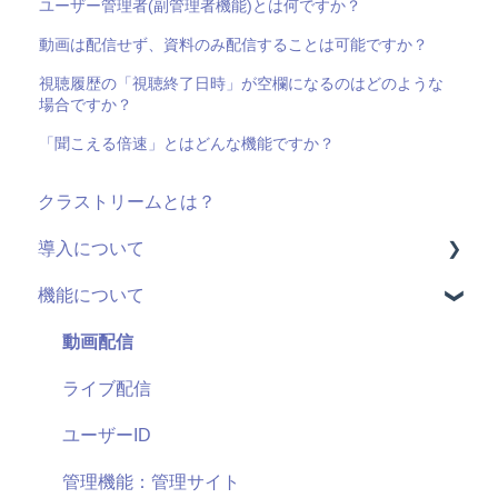
ユーザー管理者(副管理者機能)とは何ですか？
動画は配信せず、資料のみ配信することは可能ですか？
視聴履歴の「視聴終了日時」が空欄になるのはどのような
場合ですか？
「聞こえる倍速」とはどんな機能ですか？
クラストリームとは？
導入について
機能について
料金・プラン
機能(導入前)
動画配信
サービス
ライブ配信
導入に向けて
ユーザーID
サポート
管理機能：管理サイト