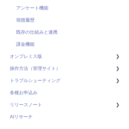
セキュリティ
アンケート機能
視聴履歴
既存の仕組みと連携
課金機能
オンプレミス版
操作方法（管理サイト）
全般
トラブルシューティング
用語
はじめに
各種お申込み
システム仕様
ライブ配信
視聴ページ
リリースノート
お申し込み・導入
ユーザー管理機能
管理サイト
AIリサーチ
コンテンツ管理機能
2026年度
管理者機能
2025年度