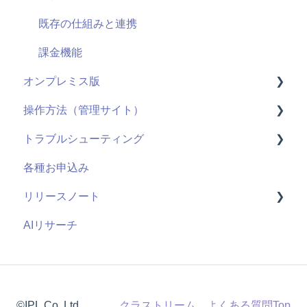
既存の仕組みと連携
課金機能
オンプレミス版
操作方法（管理サイト）
全般
トラブルシューティング
用語
はじめに
各種お申込み
システム仕様
ライブ配信
視聴ページ
リリースノート
お申し込み・導入
ユーザー管理機能
管理サイト
AIリサーチ
コンテンツ管理機能
2026年度
管理者機能
2025年度
2024年度
©IPL,Co.,Ltd.
クラストリーム よくある質問Top